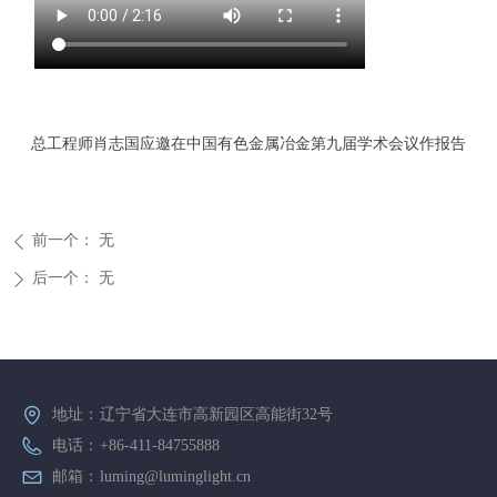
总工程师肖志国应邀在中国有色金属冶金第九届学术会议作报告
前一个：
无
ꄴ
后一个：
无
ꄲ
地址：
辽宁省大连市高新园区高能街32号
电话：
+86-411-84755888
邮箱：
luming@luminglight.cn