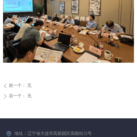
前一个：
无
ꄴ
后一个：
无
ꄲ
地址：
辽宁省大连市高新园区高能街32号