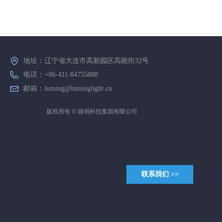
地址：
辽宁省大连市高新园区高能街32号
电话：
+86-411-84755888
邮箱：
luming@luminglight.cn
版权所有 ©
路明科技集团有限公司
联系我们 >>