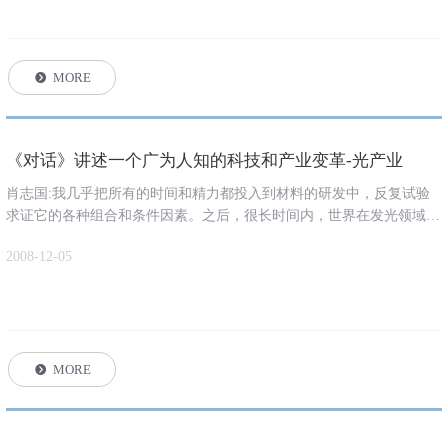
MORE
뀹
《对话》讲述一个广为人知的科技和产业变革-光产业
肖志国:我几乎把所有的时间和精力都投入到材料的研发中，反复试验
求证它的各种组合和条件因素。之后，很长时间内，世界在发光领域没
有任何进展。意识到我发明的这种发光材料是和以往都不同的，会有非
2008-12-05
常重大的意义，有机会要给它放到市场。
MORE
뀹