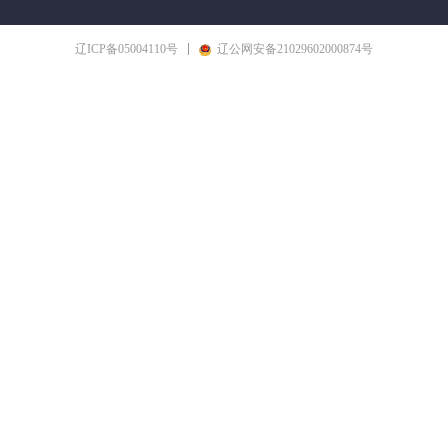
辽ICP备05004110号
辽公网安备21029602000874号