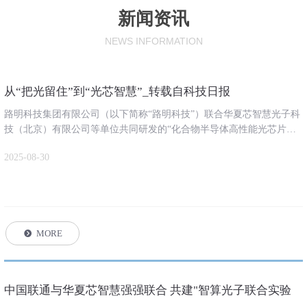
新闻资讯
NEWS
INFORMATION
从“把光留住”到“光芯智慧”_转载自科技日报
路明科技集团有限公司（以下简称“路明科技”）联合华夏芯智慧光子科
技（北京）有限公司等单位共同研发的“化合物半导体高性能光芯片及
高速光互联模块集成技术与产品”项目，由邬贺铨、祝宁华、周济、李
2025-08-30
言荣等7位院士和北京大学王兴军教授、中国联通唐雄燕研究员等5位行
业知名专家鉴定认为成果技术复杂度高，整体达到国际先进水平，两项
光芯片关键技术工艺处于国际领先，有力地推进了我国光电子信息产业
的发展。
MORE
뀹
中国联通与华夏芯智慧强强联合 共建"智算光子联合实验