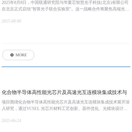
室" 开启光通信自主创新新篇章
2025年8月8日，中国联通研究院与华夏芯智慧光子科技(北京)有限公司
在北京正式启动"智算光子联合实验室"。这一战略合作将聚焦高端光芯
片、光模块与组网技术的研发与产业化应用，为我国数字经济发展提供
2025-08-08
关键技术支撑。
MORE
뀹
化合物半导体高性能光芯片及高速光互连模块集成技术与
产品” 科技成果鉴定会圆满召开
项目围绕化合物半导体高性能光芯片及高速光互连模块集成技术展开深
入研究，通过VCSEL 光芯片材料工艺创新、器件优化、光模块设计以
及测试系统搭建等方面取得了关键技术突破。
2025-06-24