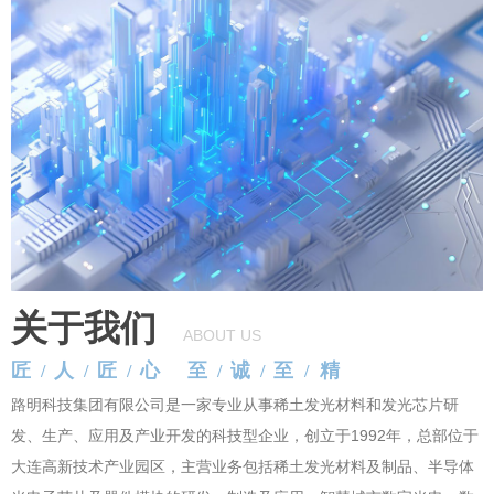
关于我们
ABOUT
US
匠
人
匠
心 至
诚
至
精
/
/
/
/
/
/
路明科技集团有限公司是一家专业从事稀土发光材料和发光芯片研
发、生产、应用及产业开发的科技型企业，创立于1992年，总部位于
大连高新技术产业园区，主营业务包括稀土发光材料及制品、半导体